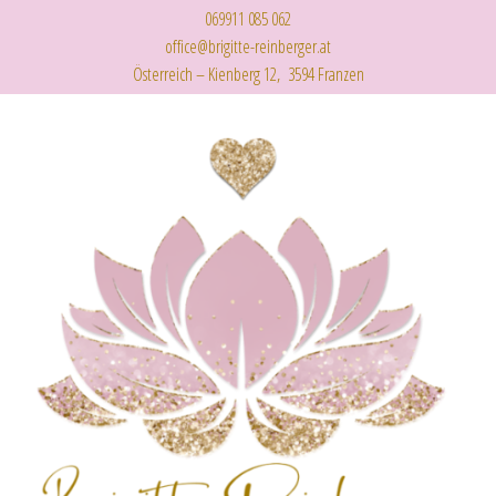
069911 085 062
office@brigitte-reinberger.at
Österreich – Kienberg 12, 3594 Franzen