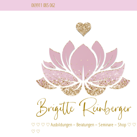
069911 085 062
♡ ♡ ♡ ♡ Ausbildungen – Beratungen – Seminare – Shop ♡ ♡
♡ ♡