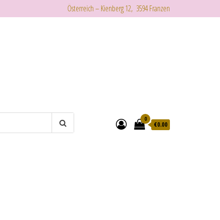
Österreich – Kienberg 12, 3594 Franzen
0
€
0.00