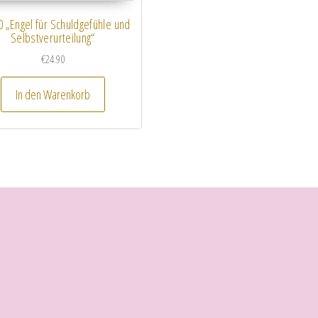
0 „Engel für Schuldgefühle und
Selbstverurteilung“
€
24.90
In den Warenkorb