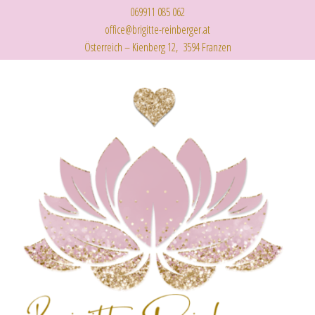
069911 085 062
office@brigitte-reinberger.at
Österreich – Kienberg 12, 3594 Franzen