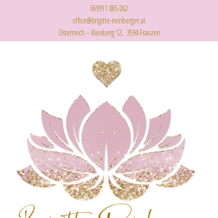
069911 085 062
office@brigitte-reinberger.at
Österreich – Kienberg 12, 3594 Franzen