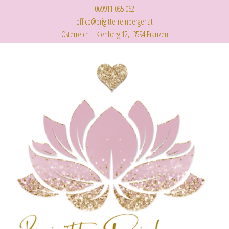
069911 085 062
office@brigitte-reinberger.at
Österreich – Kienberg 12, 3594 Franzen