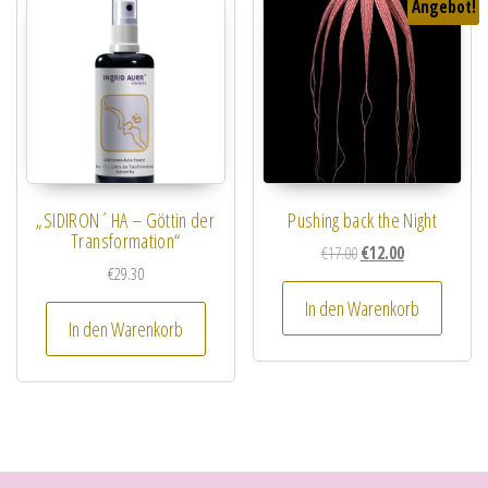
Angebot!
„SIDIRON´HA – Göttin der
Pushing back the Night
Transformation“
Ursprünglicher Preis wa
Aktueller Preis i
€
17.00
€
12.00
€
29.30
In den Warenkorb
In den Warenkorb