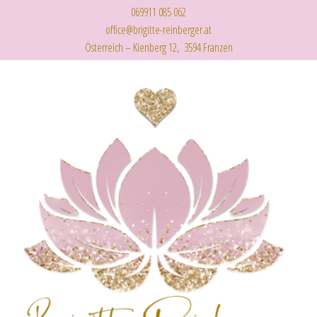
069911 085 062
office@brigitte-reinberger.at
Österreich – Kienberg 12, 3594 Franzen