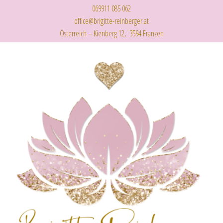
069911 085 062
office@brigitte-reinberger.at
Österreich – Kienberg 12, 3594 Franzen