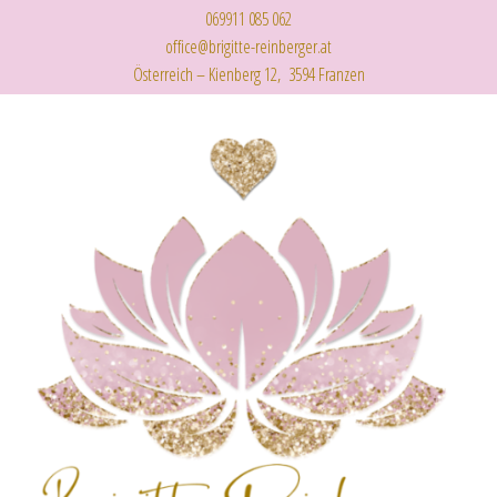
069911 085 062
office@brigitte-reinberger.at
Österreich – Kienberg 12, 3594 Franzen