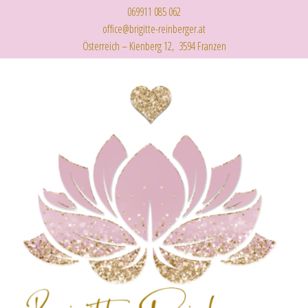
069911 085 062
office@brigitte-reinberger.at
Österreich – Kienberg 12, 3594 Franzen