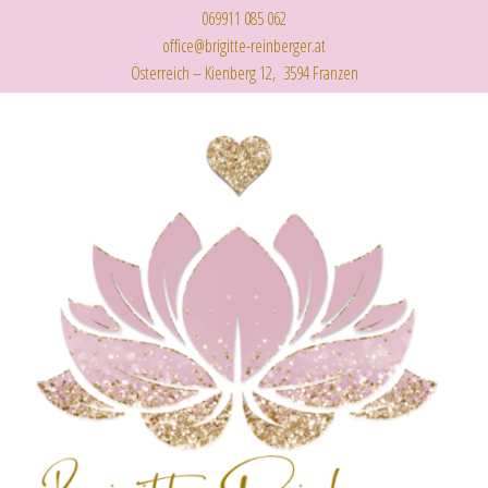
069911 085 062
office@brigitte-reinberger.at
Österreich – Kienberg 12, 3594 Franzen