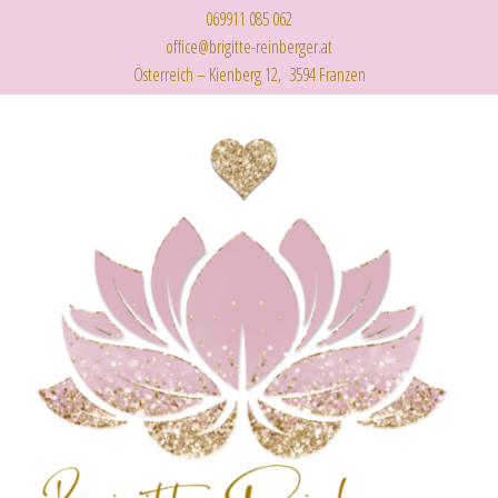
069911 085 062
office@brigitte-reinberger.at
Österreich – Kienberg 12, 3594 Franzen