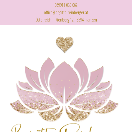
069911 085 062
office@brigitte-reinberger.at
Österreich – Kienberg 12, 3594 Franzen