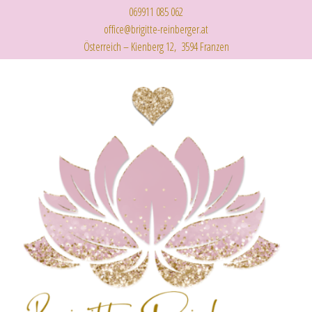
069911 085 062
office@brigitte-reinberger.at
Österreich – Kienberg 12, 3594 Franzen