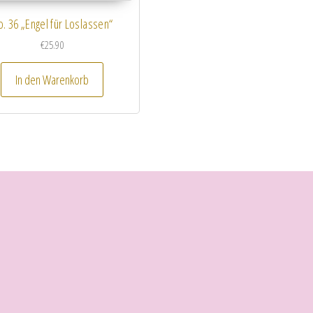
. 36 „Engel für Loslassen“
€
25.90
In den Warenkorb