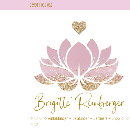
069911 085 062
♡ ♡ ♡ ♡ Ausbildungen – Beratungen – Seminare – Shop ♡ ♡
♡ ♡