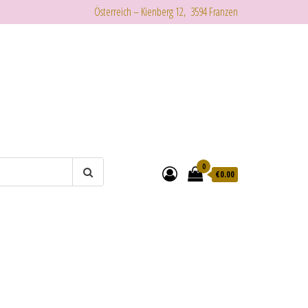
Österreich – Kienberg 12, 3594 Franzen
0
€
0.00