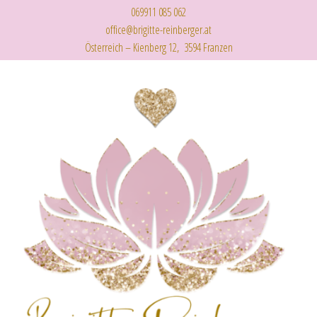
069911 085 062
office@brigitte-reinberger.at
Österreich – Kienberg 12, 3594 Franzen