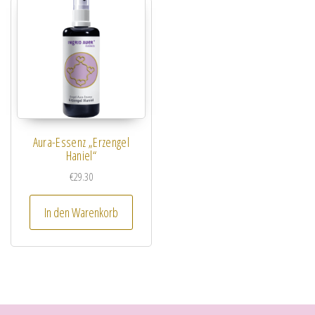
Aura-Essenz „Erzengel
Haniel“
€
29.30
In den Warenkorb