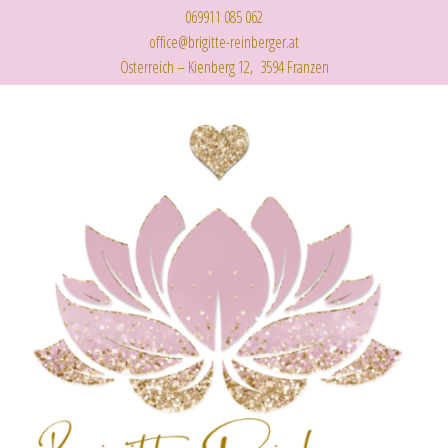
069911 085 062
office@brigitte-reinberger.at
Österreich – Kienberg 12, 3594 Franzen