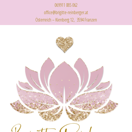
069911 085 062
office@brigitte-reinberger.at
Österreich – Kienberg 12, 3594 Franzen