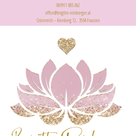
069911 085 062
office@brigitte-reinberger.at
Österreich – Kienberg 12, 3594 Franzen