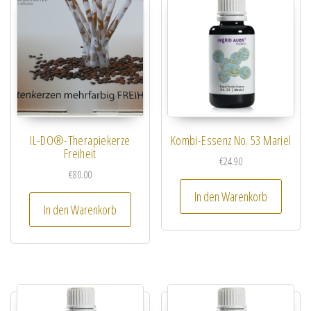
IL-DO®-Therapiekerze
Kombi-Essenz No. 53 Mariel
Freiheit
€
24.90
€
80.00
In den Warenkorb
In den Warenkorb