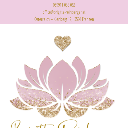
069911 085 062
office@brigitte-reinberger.at
Österreich – Kienberg 12, 3594 Franzen