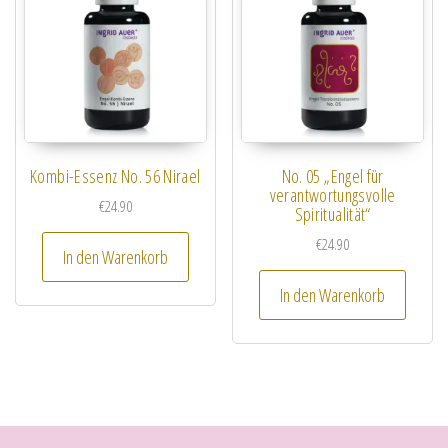
Kombi-Essenz No. 56 Nirael
No. 05 „Engel für
verantwortungsvolle
€
24.90
Spiritualität“
€
24.90
In den Warenkorb
In den Warenkorb