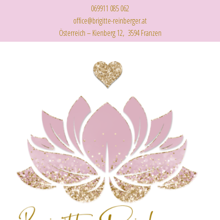
069911 085 062
office@brigitte-reinberger.at
Österreich – Kienberg 12, 3594 Franzen