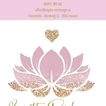
069911 085 062
office@brigitte-reinberger.at
Österreich – Kienberg 12, 3594 Franzen