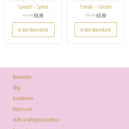
Spinach – Spinat
Tomato – Tomate
Ursprünglicher Preis war: €17.90
Aktueller Preis ist: €9.90.
Ursprünglicher Preis w
Aktueller Preis is
€
17.90
€
9.90
€
17.90
€
9.90
In den Warenkorb
In den Warenkorb
Newsletter
Blog
Konditionen
Impressum
AGBs & Haftungsausschluss