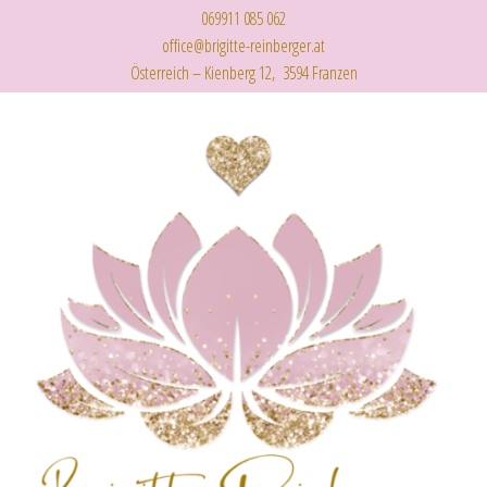
069911 085 062
office@brigitte-reinberger.at
Österreich – Kienberg 12, 3594 Franzen