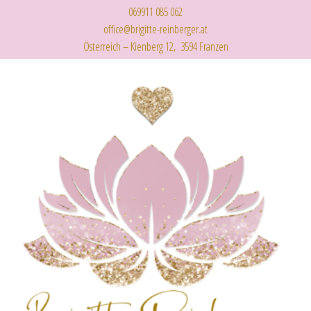
069911 085 062
office@brigitte-reinberger.at
Österreich – Kienberg 12, 3594 Franzen