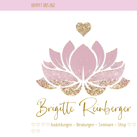
069911 085 062
♡ ♡ ♡ ♡ Ausbildungen – Beratungen – Seminare – Shop ♡ ♡
♡ ♡