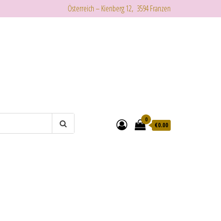
Österreich – Kienberg 12, 3594 Franzen
0
€
0.00